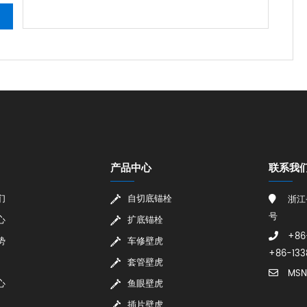
产品中心
联系我
们
自切底锚栓
浙江
号
心
扩底锚栓
+86
势
车修壁虎
+86-133
套管壁虎
MSN
心
鱼眼壁虎
插片壁虎