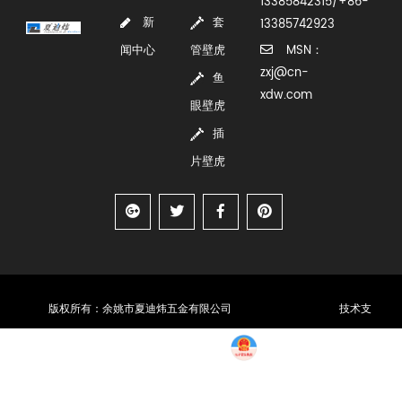
13385842315/+86-
新
套
13385742923
闻中心
管壁虎
MSN：
zxj@cn-
鱼
xdw.com
眼壁虎
插
片壁虎
版权所有：余姚市夏迪炜五金有限公司
技术支
持：浙江华企