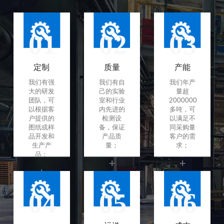
01
02
03
定制
质量
产能
我们有强
我们有自
我们年产
大的研发
己的实验
量超
团队，可
室和行业
2000000
以根据客
内先进的
多吨，可
户提供的
检测设
以满足不
图纸或样
备，保证
同采购量
品开发和
产品质
客户的需
生产产
量；
求；
品；
+
+
+
04
05
06