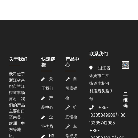
联系我们
关于我们
快速链
产品中
接
心
浙江省
我司位于
余姚市兰江
关
自
浙江省余
街道丰杨河
姚市兰江
于我们
切底锚
村庙后头路9
街道丰杨
二
产
栓
河村，我
号
维
们的产品
码
品中心
扩
+86-
主要出口
13305849909/+86-
企
底锚栓
至南美，
13385742985
欧洲，中
业优势
车
东等地
+86-
区。
HR
修壁虎