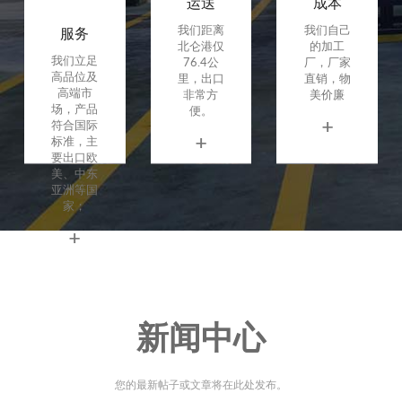
运送
成本
服务
我们距离
我们自己
北仑港仅
的加工
我们立足
76.4公
厂，厂家
高品位及
里，出口
直销，物
高端市
非常方
美价廉
场，产品
便。
+
符合国际
+
标准，主
要出口欧
美、中东
亚洲等国
家；
+
新闻中心
您的最新帖子或文章将在此处发布。